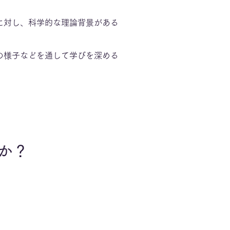
に対し、科学的な理論背景がある
。
の様子などを通して学びを深める
か？